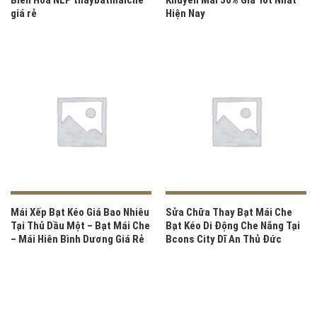
Biên Hòa NLP thaybatmaiche
Khuyến Mãi 30% Giá Tốt Nhất
giá rẻ
Hiện Nay
Mái Xếp Bạt Kéo Giá Bao Nhiêu
Sửa Chữa Thay Bạt Mái Che
Tại Thủ Dầu Một – Bạt Mái Che
Bạt Kéo Di Động Che Nắng Tại
– Mái Hiên Bình Dương Giá Rẻ
Bcons City Dĩ An Thủ Đức