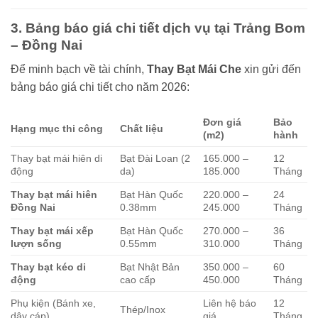
3. Bảng báo giá chi tiết dịch vụ tại Trảng Bom
– Đồng Nai
Để minh bạch về tài chính,
Thay Bạt Mái Che
xin gửi đến
bảng báo giá chi tiết cho năm 2026:
Đơn giá
Bảo
Hạng mục thi công
Chất liệu
(m2)
hành
Thay bạt mái hiên di
Bạt Đài Loan (2
165.000 –
12
động
da)
185.000
Tháng
Thay bạt mái hiên
Bạt Hàn Quốc
220.000 –
24
Đồng Nai
0.38mm
245.000
Tháng
Thay bạt mái xếp
Bạt Hàn Quốc
270.000 –
36
lượn sống
0.55mm
310.000
Tháng
Thay bạt kéo di
Bạt Nhật Bản
350.000 –
60
động
cao cấp
450.000
Tháng
Phụ kiện (Bánh xe,
Liên hệ báo
12
Thép/Inox
dây cáp)
giá
Tháng