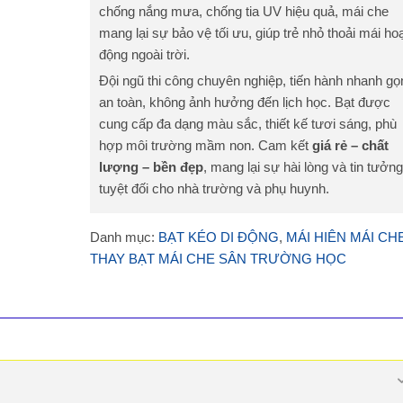
chống nắng mưa, chống tia UV hiệu quả, mái che
mang lại sự bảo vệ tối ưu, giúp trẻ nhỏ thoải mái ho
động ngoài trời.
Đội ngũ thi công chuyên nghiệp, tiến hành nhanh gọ
an toàn, không ảnh hưởng đến lịch học. Bạt được
cung cấp đa dạng màu sắc, thiết kế tươi sáng, phù
hợp môi trường mầm non. Cam kết
giá rẻ – chất
lượng – bền đẹp
, mang lại sự hài lòng và tin tưởng
tuyệt đối cho nhà trường và phụ huynh.
Danh mục:
BẠT KÉO DI ĐỘNG
,
MÁI HIÊN MÁI CH
THAY BẠT MÁI CHE SÂN TRƯỜNG HỌC