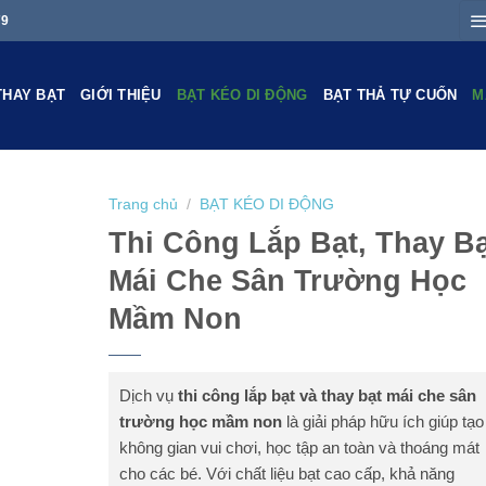
79
THAY BẠT
GIỚI THIỆU
BẠT KÉO DI ĐỘNG
BẠT THẢ TỰ CUỐN
M
Trang chủ
/
BẠT KÉO DI ĐỘNG
Thi Công Lắp Bạt, Thay Bạ
Mái Che Sân Trường Học
Mầm Non
Dịch vụ
thi công lắp bạt và thay bạt mái che sân
trường học mầm non
là giải pháp hữu ích giúp tạo
không gian vui chơi, học tập an toàn và thoáng mát
cho các bé. Với chất liệu bạt cao cấp, khả năng