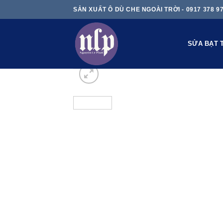
Skip
SẢN XUẤT Ô DÙ CHE NGOÀI TRỜI - 0917 378 9
to
content
SỬA BẠT 