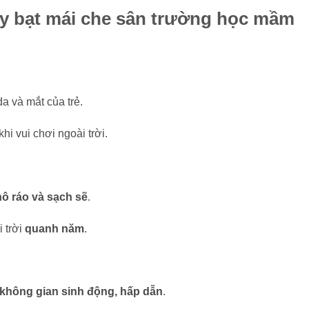
thay bạt mái che sân trường học mầm
da và mắt của trẻ.
khi vui chơi ngoài trời.
ô ráo và sạch sẽ
.
 trời
quanh năm
.
không gian sinh động, hấp dẫn
.