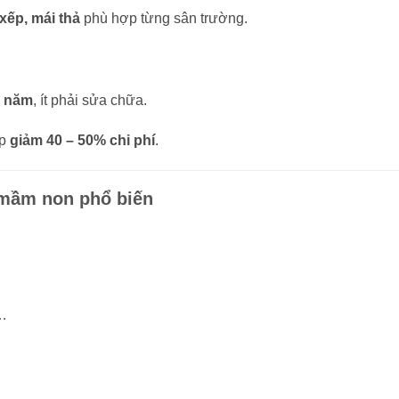
xếp, mái thả
phù hợp từng sân trường.
0 năm
, ít phải sửa chữa.
úp
giảm 40 – 50% chi phí
.
g mầm non phổ biến
m…