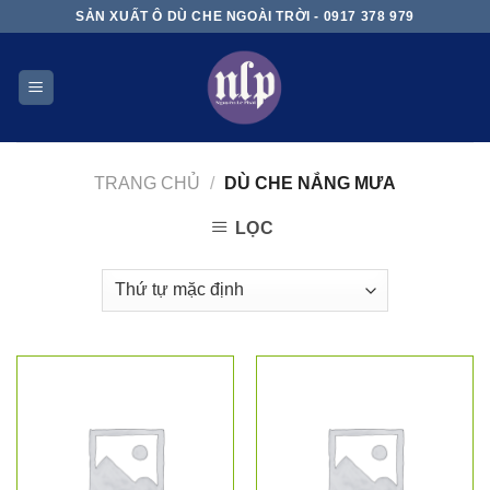
Skip
SẢN XUẤT Ô DÙ CHE NGOÀI TRỜI - 0917 378 979
to
content
TRANG CHỦ
/
DÙ CHE NẮNG MƯA
LỌC