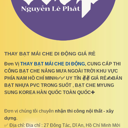
THAY BẠT MÁI CHE DI ĐỘNG GIÁ RẺ
Đơn Vị
THAY BẠT MÁI CHE DI ĐỘNG
, CUNG CẤP THI
CÔNG BẠT CHE NẮNG MƯA NGOÀI TRỜI KHU VỰC
PHÍA NAM HỒ CHÍ MINH✅✅ UY TÍN ✌✌ GIÁ RẺ✍BÁN
BẠT NHỰA PVC TRONG SUỐT , BẠT CHE MYUNG
SUNG KOREA HÀN QUỐC TOÀN QUỐC✚
Đơn vị chúng tôi chuyên
nhận thi công nội thất - xây
dựng
.
✅ Địa chỉ: Địa chỉ : 27 Đông Tác, Dĩ An, Hồ Chí Minh Mới