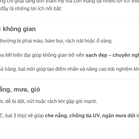
g chỉ giúp tăng tính thẩm mỹ mà còn mang lại nhiều lợi ích thiế
ây là những lợi ích nổi bật:
i không gian
thường bị phai màu, bám bụi, rách nát hoặc ố vàng.
a tiết hiện đại giúp không gian trở nên
sạch đẹp – chuyên ngh
hà hàng, bạt mới giúp tạo điểm nhấn và nâng cao trải nghiệm k
ắng, mưa, gió
 dễ bị dột, nứt hoặc rách khi gặp gió mạnh.
, bạt 3 lớp) sẽ giúp
che nắng, chống tia UV, ngăn mưa dột
t