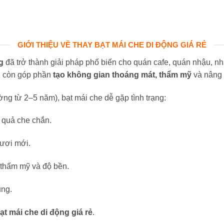
GIỚI THIỆU VỀ THAY BẠT MÁI CHE DI ĐỘNG GIÁ RẺ
g
đã trở thành giải pháp phổ biến cho quán cafe, quán nhậu, n
ng còn góp phần
tạo không gian thoáng mát, thẩm mỹ
và nâng 
ờng từ 2–5 năm), bạt mái che dễ gặp tình trạng:
u quả che chắn.
tươi mới.
thẩm mỹ và độ bền.
ụng.
ạt mái che di động giá rẻ
.