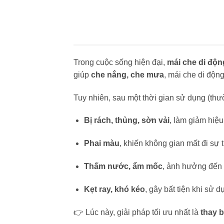
Trong cuộc sống hiện đại,
mái che di độn
giúp
che nắng, che mưa
, mái che di độ
Tuy nhiên, sau một thời gian sử dụng (thư
Bị rách, thủng, sờn vải
, làm giảm hiệ
Phai màu
, khiến không gian mất đi sự 
Thấm nước, ẩm mốc
, ảnh hưởng đến 
Kẹt ray, khó kéo
, gây bất tiện khi sử d
👉 Lúc này, giải pháp tối ưu nhất là
thay b