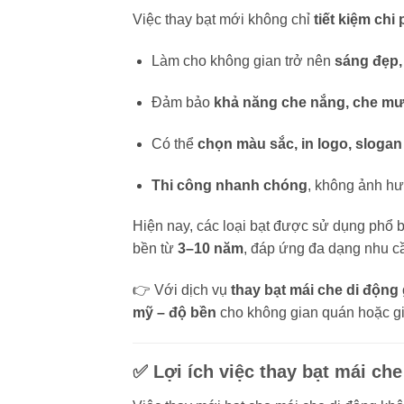
Việc thay bạt mới không chỉ
tiết kiệm chi 
Làm cho không gian trở nên
sáng đẹp,
Đảm bảo
khả năng che nắng, che mư
Có thể
chọn màu sắc, in logo, slogan
Thi công nhanh chóng
, không ảnh hư
Hiện nay, các loại bạt được sử dụng phổ 
bền từ
3–10 năm
, đáp ứng đa dạng nhu c
👉 Với dịch vụ
thay bạt mái che di động 
mỹ – độ bền
cho không gian quán hoặc gi
✅ Lợi ích việc
thay bạt mái che