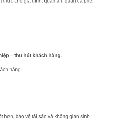
t thực cho gia đình, quán ăn, quán cà phê,
iệp – thu hút khách hàng
.
hách hàng.
ốt hơn, bảo vệ tài sản và không gian sinh