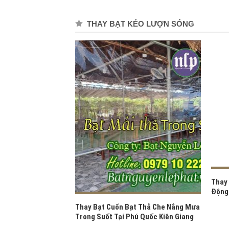
THAY BẠT KÉO LƯỢN SÓNG
Tự Cuốn Ở Tân
Thay 
n Công Tây Ninh
Động
Thay Bạt Cuốn Bạt Thả Che Nắng Mưa
Trong Suốt Tại Phú Quốc Kiên Giang