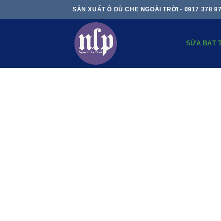
Skip
SẢN XUẤT Ô DÙ CHE NGOÀI TRỜI - 0917 378 9
to
content
SỬA BẠT 