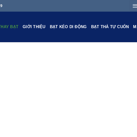
79
THAY BẠT
GIỚI THIỆU
BẠT KÉO DI ĐỘNG
BẠT THẢ TỰ CUỐN
M