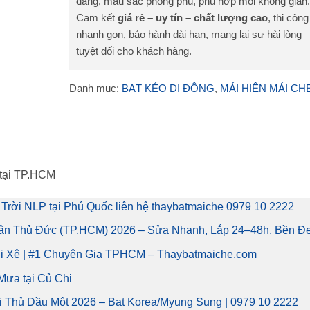
dạng, màu sắc phong phú, phù hợp mọi không gian.
Cam kết
giá rẻ – uy tín – chất lượng cao
, thi công
nhanh gọn, bảo hành dài hạn, mang lại sự hài lòng
tuyệt đối cho khách hàng.
Danh mục:
BẠT KÉO DI ĐỘNG
,
MÁI HIÊN MÁI CH
 tại TP.HCM
Trời NLP tại Phú Quốc liên hệ thaybatmaiche 0979 10 2222
uận Thủ Đức (TP.HCM) 2026 – Sửa Nhanh, Lắp 24–48h, Bền Đ
Bị Xệ | #1 Chuyên Gia TPHCM – Thaybatmaiche.com
Mưa tại Củ Chi
i Thủ Dầu Một 2026 – Bạt Korea/Myung Sung | 0979 10 2222