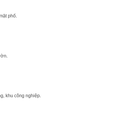
mặt phố.
ườn.
g, khu công nghiệp.