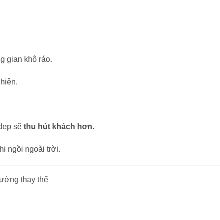
ng gian khô ráo.
hiên.
 đẹp sẽ
thu hút khách hơn
.
i ngồi ngoài trời.
hường thay thế