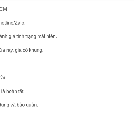
 HCM
otline/Zalo.
ánh giá tình trạng mái hiên.
sửa ray, gia cố khung.
cầu.
 là hoàn tất.
dụng và bảo quản.