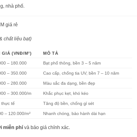
g, nhà phố.
M giá rẻ
 chất liệu bạt)
 GIÁ (VNĐ/M²)
MÔ TẢ
000 – 180.000
Bạt phổ thông, bền 3 – 5 năm
000 – 350.000
Cao cấp, chống tia UV, bền 7 – 10 năm
000 – 280.000
Màu sắc đa dạng, bền đẹp
000 – 300.000/m
Khắc phục kẹt, khó kéo
 thực tế
Tăng độ bền, chống gỉ sét
00 – 120.000/m²
Nhanh chóng, bảo hành dài hạn
i miễn phí
và báo giá chính xác.