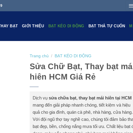
79
THAY BẠT
GIỚI THIỆU
BẠT KÉO DI ĐỘNG
BẠT THẢ TỰ CUỐN
M
Trang chủ
/
BẠT KÉO DI ĐỘNG
Sửa Chữ Bạt, Thay bạt má
hiên HCM Giá Rẻ
Dịch vụ
sửa chữa bạt, thay bạt mái hiên tại HCM
mang đến giải pháp nhanh chóng, tiết kiệm và hiệu
quả cho gia đình, quán cà phê, nhà hàng, cửa hàng.
Với đội ngũ thợ tay nghề cao, chúng tôi đảm bảo th
bạt đẹp, bền, chống nắng mưa tối ưu. Chất liệu bạt 