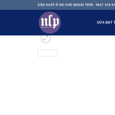
Skip
SẢN XUẤT Ô DÙ CHE NGOÀI TRỜI - 0917 378 9
to
content
SỬA BẠT 