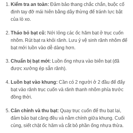
Kiểm tra an toàn:
Đảm bảo thang chắc chắn, buộc cố
định tay đỡ mái hiên bằng dây thừng để tránh lực bật
của lò xo.
Tháo bỏ bạt cũ:
Nới lỏng các ốc hãm bạt ở trục cuốn
nhôm. Rút bạt ra khỏi rãnh. Lưu ý vệ sinh rãnh nhôm để
bạt mới luồn vào dễ dàng hơn.
Chuẩn bị bạt mới:
Luồn ống nhựa vào biên bạt (đã
được xưởng ép sẵn rãnh).
Luồn bạt vào khung:
Cần có 2 người ở 2 đầu để đẩy
bạt vào rãnh trục cuốn và rãnh thanh nhôm phía trước
đồng thời.
Cân chỉnh và thu bạt:
Quay trục cuốn để thu bạt lại,
đảm bảo bạt căng đều và nằm chính giữa khung. Cuối
cùng, siết chặt ốc hãm và cắt bỏ phần ống nhựa thừa.