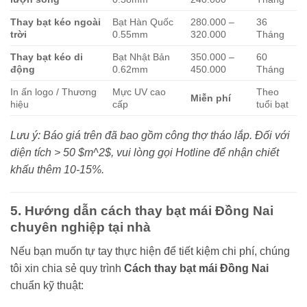
Thay bạt kéo ngoài
Bạt Hàn Quốc
280.000 –
36
trời
0.55mm
320.000
Tháng
Thay bạt kéo di
Bạt Nhật Bản
350.000 –
60
động
0.62mm
450.000
Tháng
In ấn logo / Thương
Mực UV cao
Theo
Miễn phí
hiệu
cấp
tuổi bạt
Lưu ý: Báo giá trên đã bao gồm công thợ tháo lắp. Đối với
diện tích > 50
$m^2$
, vui lòng gọi Hotline để nhận chiết
khấu thêm 10-15%.
5. Hướng dẫn cách thay bạt mái Đồng Nai
chuyên nghiệp tại nhà
Nếu bạn muốn tự tay thực hiện để tiết kiệm chi phí, chúng
tôi xin chia sẻ quy trình
Cách thay bạt mái Đồng Nai
chuẩn kỹ thuật: