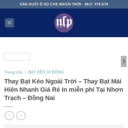
Skip
SẢN XUẤT Ô DÙ CHE NGOÀI TRỜI - 0917 378 979
to
content
Trang chủ
/
BẠT KÉO DI ĐỘNG
Thay Bạt Kéo Ngoài Trời – Thay Bạt Mái
Hiên Nhanh Giá Rẻ In miễn phí Tại Nhơn
Trạch – Đồng Nai