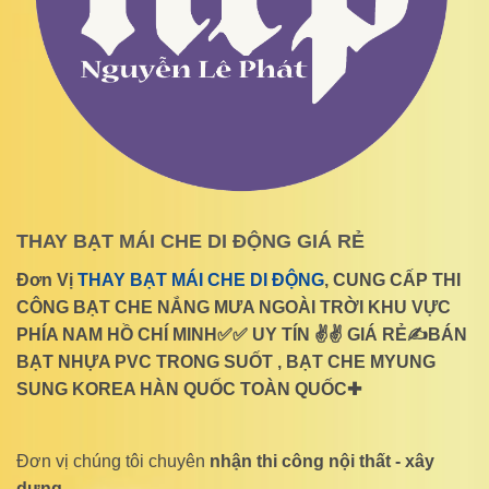
THAY BẠT MÁI CHE DI ĐỘNG GIÁ RẺ
Đơn Vị
THAY BẠT MÁI CHE DI ĐỘNG
, CUNG CẤP THI
CÔNG BẠT CHE NẮNG MƯA NGOÀI TRỜI KHU VỰC
PHÍA NAM HỒ CHÍ MINH✅✅ UY TÍN ✌✌ GIÁ RẺ✍BÁN
BẠT NHỰA PVC TRONG SUỐT , BẠT CHE MYUNG
SUNG KOREA HÀN QUỐC TOÀN QUỐC✚
Đơn vị chúng tôi chuyên
nhận thi công nội thất - xây
dựng
.