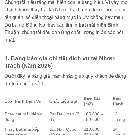
Chúng tôi hiểu rằng mái hiên còn là bảng hiệu. Vì vậy, mọi
khách hàng thay bạt tại Nhơn Trạch đều được tặng gói in
tên quán, số điện thoại bằng mực in UV chống bay màu.
Dù bạn ở Đồng Nai hay cần tìm
In bạt mái hiên Bình
Thuận
, chúng tôi đều đáp ứng chất lượng in ấn sắc nét
nhất.
4. Bảng báo giá chi tiết dịch vụ tại Nhơn
Trạch (Năm 2026)
Dưới đây là bảng giá tham khảo giúp quý khách dễ dàng
dự toán ngân sách:
Đơn Giá
Bảo
Loại Hình Dịch Vụ
Chất Liệu Bạt
(m2)
Hành
Thay bạt mái hiên di
Bạt Đài Loan (2
165.000 –
12
động
da)
180.000
Tháng
Thay bạt mái xếp
Bạt Hàn Quốc
210.000 –
24
lượn sóng
0.38mm
240.000
Tháng