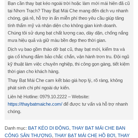
Bạn cần thay bạt kéo ngoài trời hoặc làm mới mái hiên đã cũ
tại Nhơn Trạch? Thay Bạt Mái Che mang đến dịch vụ nhanh
chóng, giá rẻ, hỗ trợ in ấn miễn phí theo yêu cầu giúp tăng
tính thẩm mỹ và nhận diện cho không gian kinh doanh.
Chúng tôi sử dụng bạt chất lượng cao, dày dặn, chống nắng
mưa hiệu quả và giữ màu bền đẹp theo thời gian.
Dịch vụ bao gồm tháo dỡ bạt cũ, thay bạt mới, kiểm tra và
gia cố khung đảm bảo chắc chắn, vận hành trơn tru. Đội ngũ
kỹ thuật làm việc chuyên nghiệp, thi công gọn gàng, tiết kiệm
thời gian cho khách hàng.
Thay Bạt Mái Che cam kết báo giá hợp lý, rõ ràng, không
phát sinh chi phí ngoài dự kiến.
Liên hệ Hotline: 0979.10.2222 – Website:
https://thaybatmaiche.com/
để được tư vấn và hỗ trợ nhanh
chóng.
Danh mục:
BẠT KÉO DI ĐỘNG
,
THAY BẠT MÁI CHE BAN
CÔNG SÂN THƯỢNG
,
THAY BẠT MÁI CHE HỒ BƠI
,
THAY