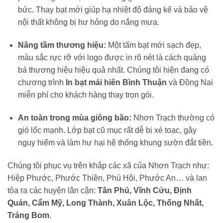
bức. Thay bạt mới giúp hạ nhiệt độ đáng kể và bảo vệ
nội thất không bị hư hỏng do nắng mưa.
Nâng tầm thương hiệu:
Một tấm bạt mới sạch đẹp,
màu sắc rực rỡ với logo được in rõ nét là cách quảng
bá thương hiệu hiệu quả nhất. Chúng tôi hiện đang có
chương trình
In bạt mái hiên Bình Thuận
và Đồng Nai
miễn phí cho khách hàng thay trọn gói.
An toàn trong mùa giông bão:
Nhơn Trạch thường có
gió lốc mạnh. Lớp bạt cũ mục rất dễ bị xé toạc, gây
nguy hiểm và làm hư hại hệ thống khung sườn đắt tiền.
Chúng tôi phục vụ trên khắp các xã của Nhơn Trạch như:
Hiệp Phước, Phước Thiền, Phú Hội, Phước An… và lan
tỏa ra các huyện lân cận:
Tân Phú, Vĩnh Cửu, Định
Quán, Cẩm Mỹ, Long Thành, Xuân Lộc, Thống Nhất,
Trảng Bom
.