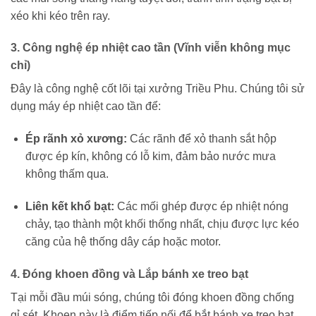
xéo khi kéo trên ray.
3. Công nghệ ép nhiệt cao tần (Vĩnh viễn không mục
chỉ)
Đây là công nghệ cốt lõi tại xưởng Triều Phu. Chúng tôi sử
dụng máy ép nhiệt cao tần để:
Ép rãnh xỏ xương:
Các rãnh để xỏ thanh sắt hộp
được ép kín, không có lỗ kim, đảm bảo nước mưa
không thấm qua.
Liên kết khổ bạt:
Các mối ghép được ép nhiệt nóng
chảy, tạo thành một khối thống nhất, chịu được lực kéo
căng của hệ thống dây cáp hoặc motor.
4. Đóng khoen đồng và Lắp bánh xe treo bạt
Tại mỗi đầu múi sóng, chúng tôi đóng khoen đồng chống
gỉ sét. Khoen này là điểm tiếp nối để bắt bánh xe treo bạt