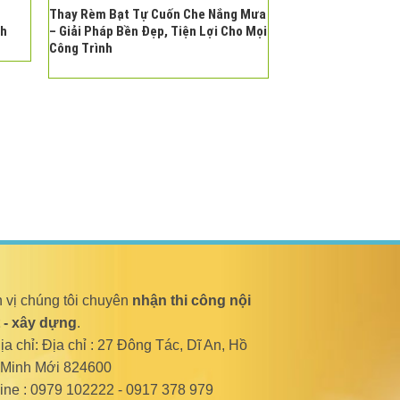
Thay Rèm Bạt Tự Cuốn Che Nắng Mưa
nh
– Giải Pháp Bền Đẹp, Tiện Lợi Cho Mọi
Công Trình
 vị chúng tôi chuyên
nhận thi công nội
t - xây dựng
.
a chỉ: Địa chỉ : 27 Đông Tác, Dĩ An, Hồ
 Minh Mới 824600
line : 0979 102222 - 0917 378 979