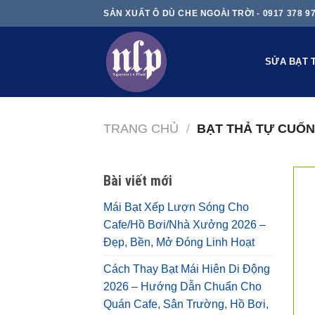
Skip
SẢN XUẤT Ô DÙ CHE NGOÀI TRỜI - 0917 378 9
to
content
SỬA BẠT 
TRANG CHỦ
/
BẠT THẢ TỰ CUỐ
Bài viết mới
Mái Bạt Xếp Lượn Sóng Cho
Cafe/Hồ Bơi/Nhà Xưởng 2026 –
Đẹp, Bền, Mở Đóng Linh Hoạt
Cách Thay Bạt Mái Hiên Di Động
2026 – Hướng Dẫn Chuẩn Cho
Quán Cafe, Sân Trường, Hồ Bơi,