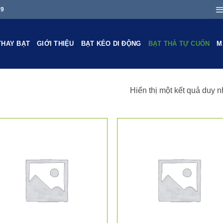
79
THAY BẠT
GIỚI THIỆU
BẠT KÉO DI ĐỘNG
BẠT THẢ TỰ CUỐN
M
N
Hiển thị một kết quả duy n