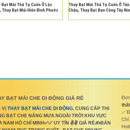
 Bạt Mái Thả Tự Cuốn Ở Lộc
Thay Bạt Mái Thả Tự Cuốn Ở Tân
, Thay Bạt Mái Hiên Bình Phước
Châu, Thay Bạt Ban Công Tây Ni
Y BẠT MÁI CHE DI ĐỘNG GIÁ RẺ
Đơn
thấ
 Vị
THAY BẠT MÁI CHE DI ĐỘNG
, CUNG CẤP THI
✅ Đị
G BẠT CHE NẮNG MƯA NGOÀI TRỜI KHU VỰC
Chí
A NAM HỒ CHÍ MINH✅✅ UY TÍN ✌✌ GIÁ RẺ✍BÁN
Hot