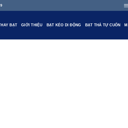
79
THAY BẠT
GIỚI THIỆU
BẠT KÉO DI ĐỘNG
BẠT THẢ TỰ CUỐN
M