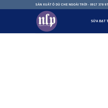
Skip
SẢN XUẤT Ô DÙ CHE NGOÀI TRỜI - 0917 378 9
to
content
SỬA BẠT 