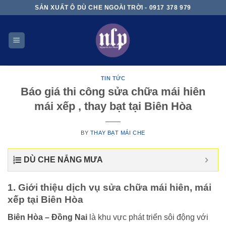
Skip
SẢN XUẤT Ô DÙ CHE NGOÀI TRỜI - 0917 378 979
to
content
TIN TỨC
Báo giá thi công sửa chữa mái hiên
mái xếp , thay bạt tại Biên Hòa
BY
THAY BẠT MÁI CHE
DÙ CHE NẮNG MƯA
1. Giới thiệu dịch vụ sửa chữa mái hiên, mái
xếp tại Biên Hòa
Biên Hòa – Đồng Nai
là khu vực phát triển sôi động với