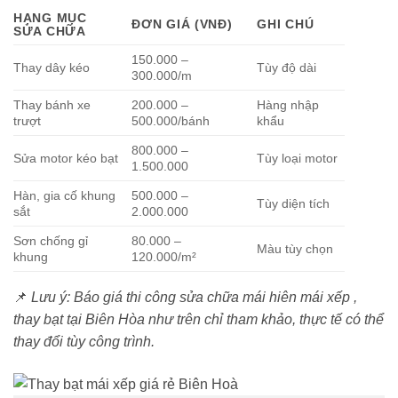
HẠNG MỤC
ĐƠN GIÁ (VNĐ)
GHI CHÚ
SỬA CHỮA
150.000 –
Thay dây kéo
Tùy độ dài
300.000/m
Thay bánh xe
200.000 –
Hàng nhập
trượt
500.000/bánh
khẩu
800.000 –
Sửa motor kéo bạt
Tùy loại motor
1.500.000
Hàn, gia cố khung
500.000 –
Tùy diện tích
sắt
2.000.000
Sơn chống gỉ
80.000 –
Màu tùy chọn
khung
120.000/m²
📌
Lưu ý: Báo giá thi công sửa chữa mái hiên mái xếp ,
thay bạt tại Biên Hòa như trên chỉ tham khảo, thực tế có thể
thay đổi tùy công trình.