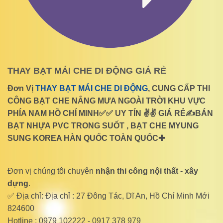
THAY BẠT MÁI CHE DI ĐỘNG GIÁ RẺ
Đơn Vị
THAY BẠT MÁI CHE DI ĐỘNG
, CUNG CẤP THI
CÔNG BẠT CHE NẮNG MƯA NGOÀI TRỜI KHU VỰC
PHÍA NAM HỒ CHÍ MINH✅✅ UY TÍN ✌✌ GIÁ RẺ✍BÁN
BẠT NHỰA PVC TRONG SUỐT , BẠT CHE MYUNG
SUNG KOREA HÀN QUỐC TOÀN QUỐC✚
Đơn vị chúng tôi chuyên
nhận thi công nội thất - xây
dựng
.
✅ Địa chỉ: Địa chỉ : 27 Đông Tác, Dĩ An, Hồ Chí Minh Mới
824600
Hotline : 0979 102222 - 0917 378 979