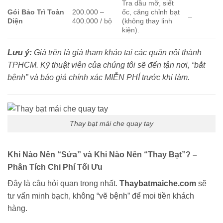
Tra dầu mỡ, siết
Gói Bảo Trì Toàn
200.000 –
ốc, căng chỉnh bạt
–
Diện
400.000 / bộ
(không thay linh
kiện).
Lưu ý:
Giá trên là giá tham khảo tại các quận nội thành
TPHCM. Kỹ thuật viên của chúng tôi sẽ đến tận nơi, “bắt
bệnh” và báo giá chính xác MIỄN PHÍ trước khi làm.
Thay bạt mái che quay tay
Khi Nào Nên “Sửa” và Khi Nào Nên “Thay Bạt”? –
Phân Tích Chi Phí Tối Ưu
Đây là câu hỏi quan trọng nhất.
Thaybatmaiche.com
sẽ
tư vấn minh bạch, không “vẽ bệnh” để moi tiền khách
hàng.