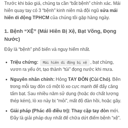
Trước khi báo giá, chúng ta cần “bắt bệnh” chính xác. Mái
hiên quay tay có 3 “bệnh” kinh niên mà đội ngũ
sửa mái
hiên di động TPHCM
của chúng tôi gặp hàng ngày.
1. Bệnh “XỆ” (Mái Hiên Bị Xệ, Bạt Võng, Đọng
Nước)
Đây là “bệnh” phổ biến và nguy hiểm nhất.
Triệu chứng:
, bạt chùng,
Mái hiên di động bị xệ
vươn ra yếu ớt, tạo thành “túi” đọng nước khi mưa.
Nguyên nhân chính:
Hỏng
TAY ĐÒN (Cùi Chỏ)
. Bên
trong mỗi tay đòn có một lò xo cực mạnh để đẩy căng
tấm bạt. Sau nhiều năm sử dụng (hoặc do chất lượng
thép kém), lò xo này bị “mỏi”, mất độ đàn hồi, hoặc gãy.
Giải pháp (Phác đồ điều trị):
Thay cặp tay đòn
mới.
Đây là giải pháp duy nhất để chữa dứt điểm bệnh “xệ”.