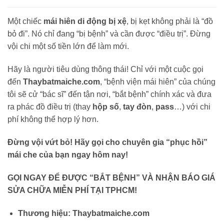
Một chiếc
mái hiên di động bị xệ
, bị kẹt không phải là “đồ
bỏ đi”. Nó chỉ đang “bị bệnh” và cần được “điều trị”. Đừng
vội chi một số tiền lớn để làm mới.
Hãy là người tiêu dùng thông thái! Chỉ với một cuộc gọi
đến
Thaybatmaiche.com
, “bệnh viện mái hiên” của chúng
tôi sẽ cử “bác sĩ” đến tận nơi, “bắt bệnh” chính xác và đưa
ra phác đồ điều trị (thay
hộp số
,
tay đòn
,
pass
…) với chi
phí không thể hợp lý hơn.
Đừng vội vứt bỏ! Hãy gọi cho chuyên gia “phục hồi”
mái che của bạn ngay hôm nay!
GỌI NGAY ĐỂ ĐƯỢC “BẮT BỆNH” VÀ NHẬN BÁO GIÁ
SỬA CHỮA MIỄN PHÍ TẠI TPHCM!
Thương hiệu:
Thaybatmaiche.com