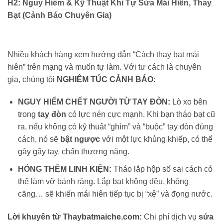
H2: Nguy Hiểm & Kỹ Thuật Khi Tự Sửa Mái Hiên, Thay
Bạt (Cảnh Báo Chuyên Gia)
Nhiều khách hàng xem hướng dẫn “Cách thay bạt mái
hiên” trên mạng và muốn tự làm. Với tư cách là chuyên
gia, chúng tôi
NGHIÊM TÚC CẢNH BÁO
:
NGUY HIỂM CHẾT NGƯỜI TỪ TAY ĐÒN:
Lò xo bên
trong
tay đòn
có lực nén cực mạnh. Khi bạn tháo bạt cũ
ra, nếu không có kỹ thuật “ghìm” và “buộc” tay đòn đúng
cách, nó sẽ
bật ngược
với một lực khủng khiếp, có thể
gây gãy tay, chấn thương nặng.
HỎNG THÊM LINH KIỆN:
Tháo lắp hộp số sai cách có
thể làm vỡ bánh răng. Lắp bạt không đều, không
căng… sẽ khiến mái hiên tiếp tục bị “xệ” và đọng nước.
Lời khuyên từ Thaybatmaiche.com:
Chi phí dịch vụ
sửa