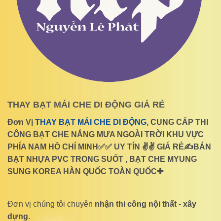
THAY BẠT MÁI CHE DI ĐỘNG GIÁ RẺ
Đơn Vị
THAY BẠT MÁI CHE DI ĐỘNG
, CUNG CẤP THI
CÔNG BẠT CHE NẮNG MƯA NGOÀI TRỜI KHU VỰC
PHÍA NAM HỒ CHÍ MINH✅✅ UY TÍN ✌✌ GIÁ RẺ✍BÁN
BẠT NHỰA PVC TRONG SUỐT , BẠT CHE MYUNG
SUNG KOREA HÀN QUỐC TOÀN QUỐC✚
Đơn vị chúng tôi chuyên
nhận thi công nội thất - xây
dựng
.