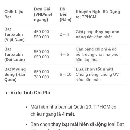
Đơn Giá
Độ
Chất Liệu
Khuyến Nghị Sử Dụng
(VNĐ/mét
Bền
Bạt
tại TPHCM
ngang)
(Năm)
Bạt
450.000 –
Giải pháp
thay bạt che
Tarpaulin
2 – 4
550.000
nắng
tiết kiệm nhất.
(Việt Nam)
Bạt
Cân bằng chi phí & độ
550.000 –
Tarpaulin
4 – 6
bền, dùng cho nhà phố,
650.000
(Đài Loan)
tiệm tạp hóa.
Bạt Myung
Lựa chọn tốt nhất!
650.000 –
Sung (Hàn
6 – 10
Chống nóng, chống UV,
780.000
Quốc)
siêu bền màu.
Ví dụ Tính Chi Phí:
Mái hiên nhà bạn tại Quận 10, TPHCM có
chiều ngang là
4 mét
.
Bạn chọn
thay bạt mái hiên di động
loại Bạt