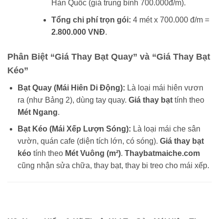
Hàn Quốc (giá trung bình 700.000đ/m).
Tổng chi phí trọn gói:
4 mét x 700.000 đ/m =
2.800.000 VNĐ
.
Phân Biệt “Giá Thay Bạt Quay” và “Giá Thay Bạt
Kéo”
Bạt Quay (Mái Hiên Di Động):
Là loại mái hiên vươn
ra (như Bảng 2), dùng tay quay.
Giá thay bạt
tính theo
Mét Ngang
.
Bạt Kéo (Mái Xếp Lượn Sóng):
Là loại mái che sân
vườn, quán cafe (diện tích lớn, có sóng).
Giá thay bạt
kéo
tính theo
Mét Vuông (m²)
.
Thaybatmaiche.com
cũng nhận sửa chữa, thay bạt, thay bi treo cho mái xếp.