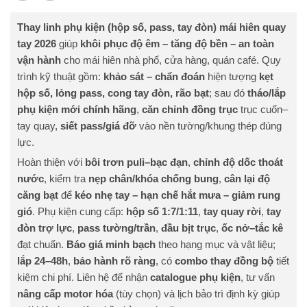
Thay linh phụ kiện (hộp số, pass, tay đòn) mái hiên quay
tay 2026
giúp
khôi phục độ êm – tăng độ bền – an toàn
vận hành
cho mái hiên nhà phố, cửa hàng, quán café. Quy
trình kỹ thuật gồm:
khảo sát – chẩn đoán
hiện tượng
kẹt
hộp số, lỏng pass, cong tay đòn, rão bạt
; sau đó
tháo/lắp
phụ kiện mới chính hãng
,
căn chỉnh đồng trục
trục cuốn–
tay quay,
siết pass/giá đỡ
vào nền tường/khung thép đúng
lực.
Hoàn thiện với
bôi trơn puli–bạc đạn
,
chỉnh độ dốc thoát
nước
, kiểm tra
nẹp chân/khóa chống bung
,
cân lại độ
căng bạt
để
kéo nhẹ tay – hạn chế hắt mưa – giảm rung
gió
. Phụ kiện cung cấp:
hộp số 1:7/1:11
,
tay quay rời
,
tay
đòn trợ lực
,
pass tường/trần
,
đầu bịt trục
,
ốc nở–tắc kê
đạt chuẩn.
Báo giá minh bạch
theo hạng mục và vật liệu;
lắp 24–48h
,
bảo hành rõ ràng
, có
combo thay đồng bộ
tiết
kiệm chi phí. Liên hệ để nhận
catalogue phụ kiện
, tư vấn
nâng cấp motor hóa
(tùy chọn) và lịch bảo trì định kỳ giúp