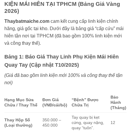
KIỆN MÁI HIÊN TẠI TPHCM (Bảng Giá Vàng
2026)
Thaybatmaiche.com
cam kết cung cấp linh kiện chính
hãng, giá gốc tại kho. Dưới đây là bảng giá “cấp cứu” mái
hiên tận nơi tại TPHCM (đã bao gồm 100% linh kiện mới
và công thay thế).
Bảng 1: Báo Giá Thay Linh Phụ Kiện Mái Hiên
Quay Tay (Cập nhật T10/2025)
(Giá đã bao gồm linh kiện mới 100% và công thay thế tận
nơi)
Bảo
Hạng Mục Sửa
Đơn Giá
“Bệnh” Được
Hành
Chữa / Thay Thế
(VNĐ/cái/bộ)
Chữa Trị
(Tháng)
Tay quay bị kẹt
Thay Hộp Số
350.000 –
cứng, quay nặng,
12
(Loại thường)
450.000
quay “tuôn”.