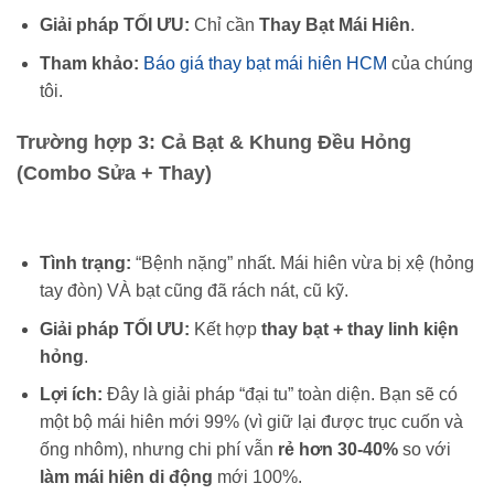
Giải pháp TỐI ƯU:
Chỉ cần
Thay Bạt Mái Hiên
.
Tham khảo:
Báo giá thay bạt mái hiên HCM
của chúng
tôi.
Trường hợp 3: Cả Bạt & Khung Đều Hỏng
(Combo Sửa + Thay)
Tình trạng:
“Bệnh nặng” nhất. Mái hiên vừa bị xệ (hỏng
tay đòn) VÀ bạt cũng đã rách nát, cũ kỹ.
Giải pháp TỐI ƯU:
Kết hợp
thay bạt + thay linh kiện
hỏng
.
Lợi ích:
Đây là giải pháp “đại tu” toàn diện. Bạn sẽ có
một bộ mái hiên mới 99% (vì giữ lại được trục cuốn và
ống nhôm), nhưng chi phí vẫn
rẻ hơn 30-40%
so với
làm mái hiên di động
mới 100%.