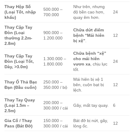
Thay Hộp Số
Như trên, nhưng
500.000 –
(Loại Tốt, nhập
độ bền cao hơn,
24
700.000
khẩu)
quay êm hơn.
Thay Cặp Tay
Chữa dứt điểm
Đòn (Loại
900.000 –
bệnh “Mái hiên
12
thường 2.2m-
1.200.000
bị xệ”
.
2.8m)
Chữa bệnh “xệ”
Thay Cặp Tay
1.300.000 –
cho mái hiên
Đòn (Loại Tốt,
24
1.800.000
vươn xa
, chịu lực
Dày, >3.0m)
tốt.
Mái hiên bị xệ 1
Thay Ổ Thả Bạc
250.000 –
bên, cuộn bạt bị
12
Đạn (Đầu cuốn)
350.000 / bộ
lệch.
Thay Tay Quay
200.000 –
(Loại 1.5m –
Gãy, mất tay quay.
6
300.000 / cái
2.5m)
Gia Cố / Thay
150.000 –
Bát đỡ bị nứt, gãy,
12
Pass (Bát Đỡ)
300.000 / cái
lỏng ốc.