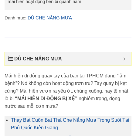
mái hiên hoạt động bền bỉ quanh năm.
Danh mục:
DÙ CHE NẮNG MƯA
DÙ CHE NẮNG MƯA
Mái hiên di động quay tay của bạn tại TPHCM đang “lâm
bệnh”? Nó không còn hoạt động trơn tru? Tay quay bị kẹt
cứng? Mái hiên vươn ra yếu ớt, chùng xuống, hay tệ nhất
là bị
“MÁI HIÊN DI ĐỘNG BỊ XỆ”
nghiêm trọng, đọng
nước sau mỗi cơn mưa?
Thay Bạt Cuốn Bạt Thả Che Nắng Mưa Trong Suốt Tại
Phú Quốc Kiên Giang