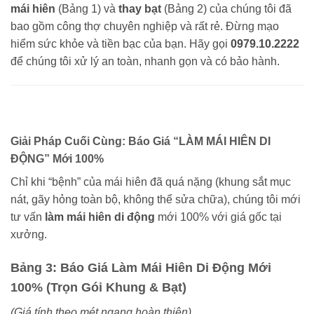
mái hiên
(Bảng 1) và
thay bạt
(Bảng 2) của chúng tôi đã
bao gồm công thợ chuyên nghiệp và rất rẻ. Đừng mạo
hiểm sức khỏe và tiền bạc của bạn. Hãy gọi
0979.10.2222
để chúng tôi xử lý an toàn, nhanh gọn và có bảo hành.
Giải Pháp Cuối Cùng: Báo Giá “LÀM MÁI HIÊN DI
ĐỘNG” Mới 100%
Chỉ khi “bệnh” của mái hiên đã quá nặng (khung sắt mục
nát, gãy hỏng toàn bộ, không thể sửa chữa), chúng tôi mới
tư vấn
làm mái hiên di động
mới 100% với giá gốc tại
xưởng.
Bảng 3: Báo Giá Làm Mái Hiên Di Động Mới
100% (Trọn Gói Khung & Bạt)
(Giá tính theo mét ngang hoàn thiện)