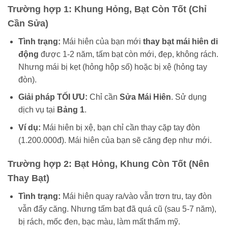
Trường hợp 1: Khung Hỏng, Bạt Còn Tốt (Chỉ
Cần Sửa)
Tình trạng:
Mái hiên của bạn mới
thay bạt mái hiên di
động
được 1-2 năm, tấm bạt còn mới, đẹp, không rách.
Nhưng mái bị kẹt (hỏng hộp số) hoặc bị xệ (hỏng tay
đòn).
Giải pháp TỐI ƯU:
Chỉ cần
Sửa Mái Hiên
. Sử dụng
dịch vụ tại
Bảng 1
.
Ví dụ:
Mái hiên bị xệ, bạn chỉ cần thay cặp tay đòn
(1.200.000đ). Mái hiên của bạn sẽ căng đẹp như mới.
Trường hợp 2: Bạt Hỏng, Khung Còn Tốt (Nên
Thay Bạt)
Tình trạng:
Mái hiên quay ra/vào vẫn trơn tru, tay đòn
vẫn đẩy căng. Nhưng tấm bạt đã quá cũ (sau 5-7 năm),
bị rách, mốc đen, bạc màu, làm mất thẩm mỹ.