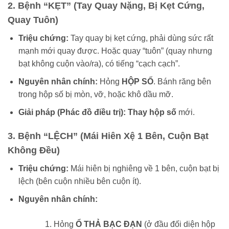
2. Bệnh “KẸT” (Tay Quay Nặng, Bị Kẹt Cứng,
Quay Tuôn)
Triệu chứng:
Tay quay bị kẹt cứng, phải dùng sức rất
mạnh mới quay được. Hoặc quay “tuôn” (quay nhưng
bạt không cuộn vào/ra), có tiếng “cạch cạch”.
Nguyên nhân chính:
Hỏng
HỘP SỐ
. Bánh răng bên
trong hộp số bị mòn, vỡ, hoặc khô dầu mỡ.
Giải pháp (Phác đồ điều trị):
Thay hộp số
mới.
3. Bệnh “LỆCH” (Mái Hiên Xệ 1 Bên, Cuộn Bạt
Không Đều)
Triệu chứng:
Mái hiên bị nghiêng về 1 bên, cuộn bạt bị
lệch (bên cuộn nhiều bên cuộn ít).
Nguyên nhân chính:
Hỏng
Ổ THẢ BẠC ĐẠN
(ở đầu đối diện hộp