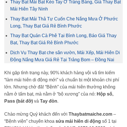
Thay Bạt Mái Bạt Kéo Tay Ở Trảng Bàng, Giá Thay Bạt
Mái Hiên Tây Ninh
Thay Bạt Mái Thả Tự Cuốn Che Nắng Mưa Ở Phước
Long, Thay Bạt Giá Rẻ Bình Phước
Thay Bạt Quán Cà Phê Tại Bình Long, Báo Giá Thay
Bạt, Thay Bạt Giá Rẻ Bình Phước
Dịch Vụ Thay Bạt che sân vườn, Mái Xếp, Mái Hiên Di
Động Nắng Mưa Giá Rẻ Tại Trảng Bom – Đồng Nai
Khi gặp tình trạng này, 90% khách hàng vội vã tìm kiếm
“làm mái hiên di động mới” và chuẩn bị một khoản chi phí
lớn. Nhưng chờ đã! “Bệnh” của mái hiên thường không
nằm ở tấm bạt, mà nằm ở “bộ xương” của nó:
Hộp số,
Pass (bát đỡ)
và
Tay đòn
.
Chào mừng Quý khách đến với
Thaybatmaiche.com
–
“Bệnh viện” chuyên khoa
sửa mái hiên di động
số 1 tại