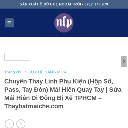
Skip
SẢN XUẤT Ô DÙ CHE NGOÀI TRỜI - 0917 378 979
to
content
Trang chủ
/
DÙ CHE NẮNG MƯA
Chuyên Thay Linh Phụ Kiện (Hộp Số,
Pass, Tay Đòn) Mái Hiên Quay Tay | Sửa
Mái Hiên Di Động Bị Xệ TPHCM –
Thaybatmaiche.com