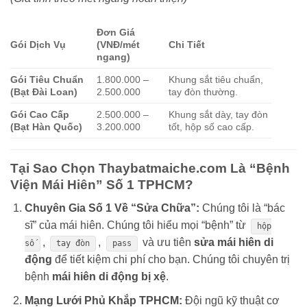
Đơn Giá
Gói Dịch Vụ
(VNĐ/mét
Chi Tiết
ngang)
Gói Tiêu Chuẩn
1.800.000 –
Khung sắt tiêu chuẩn,
(Bạt Đài Loan)
2.500.000
tay đòn thường.
Gói Cao Cấp
2.500.000 –
Khung sắt dày, tay đòn
(Bạt Hàn Quốc)
3.200.000
tốt, hộp số cao cấp.
Tại Sao Chọn Thaybatmaiche.com Là “Bệnh
Viện Mái Hiên” Số 1 TPHCM?
Chuyên Gia Số 1 Về “Sửa Chữa”:
Chúng tôi là “bác
sĩ” của mái hiên. Chúng tôi hiểu mọi “bệnh” từ
hộp
,
,
và ưu tiên
sửa mái hiên di
số
tay đòn
pass
động
để tiết kiệm chi phí cho bạn. Chúng tôi chuyên trị
bệnh
mái hiên di động bị xệ
.
Mạng Lưới Phủ Khắp TPHCM:
Đội ngũ kỹ thuật cơ