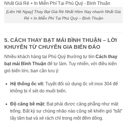
[Liên Hệ Ngay] Thay Bạt Giá Rẻ Nhất Hôm Nay nhanh Nhất Giá
Rẻ + In Miễn Phí Tại Phú Quý – Bình Thuận
5. CÁCH THAY BẠT MÁI BÌNH THUẬN – LỜI
KHUYÊN TỪ CHUYÊN GIA BIỂN ĐẢO
Nhiều khách hàng tại Phú Quý thường tự tìm
Cách thay
bạt mái Bình Thuận
để tự làm. Tuy nhiên, với điều kiện
gió biển lớn, bạn cần lưu ý:
Hệ thống ốc vít:
Tuyệt đối sử dụng ốc vít inox 304 để
không bị rỉ sét do muối biển.
Độ căng bề mặt:
Bạt phải được căng phẳng như mặt
trống. Bất kỳ sự chùng nhão nào cũng sẽ khiến gió “bắt”
lấy tấm bạt và xé rách chỉ trong một đêm dông.