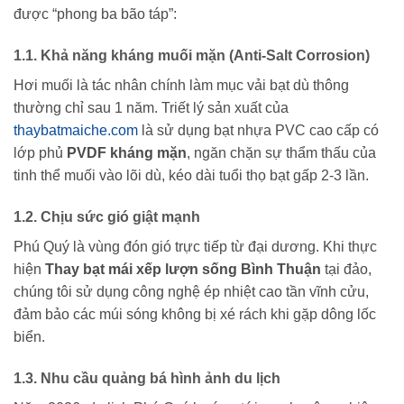
được “phong ba bão táp”:
1.1. Khả năng kháng muối mặn (Anti-Salt Corrosion)
Hơi muối là tác nhân chính làm mục vải bạt dù thông
thường chỉ sau 1 năm. Triết lý sản xuất của
thaybatmaiche.com
là sử dụng bạt nhựa PVC cao cấp có
lớp phủ
PVDF kháng mặn
, ngăn chặn sự thẩm thấu của
tinh thể muối vào lõi dù, kéo dài tuổi thọ bạt gấp 2-3 lần.
1.2. Chịu sức gió giật mạnh
Phú Quý là vùng đón gió trực tiếp từ đại dương. Khi thực
hiện
Thay bạt mái xếp lượn sống Bình Thuận
tại đảo,
chúng tôi sử dụng công nghệ ép nhiệt cao tần vĩnh cửu,
đảm bảo các múi sóng không bị xé rách khi gặp dông lốc
biển.
1.3. Nhu cầu quảng bá hình ảnh du lịch