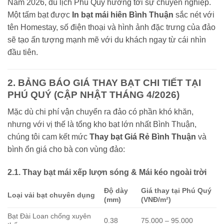
Năm 2026, du lịch Phú Quý hướng tới sự chuyên nghiệp.
Một tấm bạt được
In bạt mái hiên Bình Thuận
sắc nét với
tên Homestay, số điện thoại và hình ảnh đặc trưng của đảo
sẽ tạo ấn tượng mạnh mẽ với du khách ngay từ cái nhìn
đầu tiên.
2. BẢNG BÁO GIÁ THAY BẠT CHI TIẾT TẠI
PHÚ QUÝ (CẬP NHẬT THÁNG 4/2026)
Mặc dù chi phí vận chuyển ra đảo có phần khó khăn,
nhưng với vị thế là tổng kho bạt lớn nhất Bình Thuận,
chúng tôi cam kết mức
Thay bạt Giá Rẻ Bình Thuận
và
bình ổn giá cho bà con vùng đảo:
2.1. Thay bạt mái xếp lượn sóng & Mái kéo ngoài trời
Độ dày
Giá thay tại Phú Quý
Loại vải bạt chuyên dụng
(mm)
(VNĐ/m²)
Bạt Đài Loan chống xuyên
0.38
75.000 – 95.000