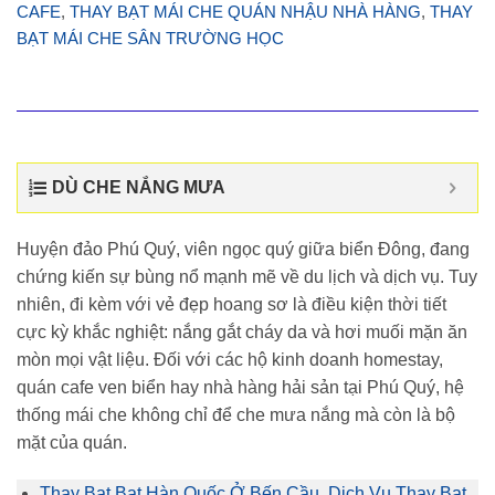
CAFE
,
THAY BẠT MÁI CHE QUÁN NHẬU NHÀ HÀNG
,
THAY
BẠT MÁI CHE SÂN TRƯỜNG HỌC
DÙ CHE NẮNG MƯA
Huyện đảo Phú Quý, viên ngọc quý giữa biển Đông, đang
chứng kiến sự bùng nổ mạnh mẽ về du lịch và dịch vụ. Tuy
nhiên, đi kèm với vẻ đẹp hoang sơ là điều kiện thời tiết
cực kỳ khắc nghiệt: nắng gắt cháy da và hơi muối mặn ăn
mòn mọi vật liệu. Đối với các hộ kinh doanh homestay,
quán cafe ven biển hay nhà hàng hải sản tại Phú Quý, hệ
thống mái che không chỉ để che mưa nắng mà còn là bộ
mặt của quán.
Thay Bạt Bạt Hàn Quốc Ở Bến Cầu, Dịch Vụ Thay Bạt