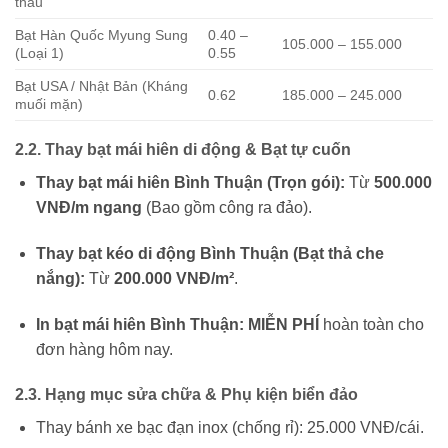
thấu
Bạt Hàn Quốc Myung Sung
0.40 –
105.000 – 155.000
(Loại 1)
0.55
Bạt USA / Nhật Bản (Kháng
0.62
185.000 – 245.000
muối mặn)
2.2. Thay bạt mái hiên di động & Bạt tự cuốn
Thay bạt mái hiên Bình Thuận (Trọn gói):
Từ
500.000
VNĐ/m ngang
(Bao gồm công ra đảo).
Thay bạt kéo di động Bình Thuận (Bạt thả che
nắng):
Từ
200.000 VNĐ/m²
.
In bạt mái hiên Bình Thuận:
MIỄN PHÍ
hoàn toàn cho
đơn hàng hôm nay.
2.3. Hạng mục sửa chữa & Phụ kiện biển đảo
Thay bánh xe bạc đạn inox (chống rỉ): 25.000 VNĐ/cái.