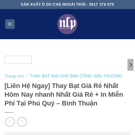
Skip
SẢN XUẤT Ô DÙ CHE NGOÀI TRỜI - 0917 378 979
to
content
Trang chủ
/
THAY BẠT MÁI CHE BAN CÔNG SÂN THƯỢNG
[Liên Hệ Ngay] Thay Bạt Giá Rẻ Nhất
Hôm Nay nhanh Nhất Giá Rẻ + In Miễn
Phí Tại Phú Quý – Bình Thuận