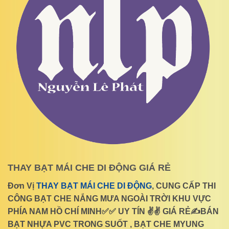
THAY BẠT MÁI CHE DI ĐỘNG GIÁ RẺ
Đơn Vị
THAY BẠT MÁI CHE DI ĐỘNG
, CUNG CẤP THI
CÔNG BẠT CHE NẮNG MƯA NGOÀI TRỜI KHU VỰC
PHÍA NAM HỒ CHÍ MINH✅✅ UY TÍN ✌✌ GIÁ RẺ✍BÁN
BẠT NHỰA PVC TRONG SUỐT , BẠT CHE MYUNG