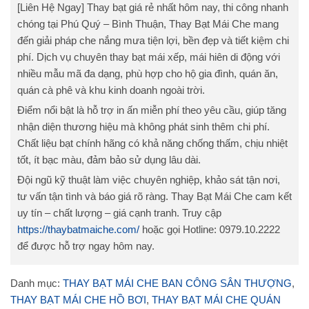
[Liên Hệ Ngay] Thay bạt giá rẻ nhất hôm nay, thi công nhanh
chóng tại Phú Quý – Bình Thuận, Thay Bạt Mái Che mang
đến giải pháp che nắng mưa tiện lợi, bền đẹp và tiết kiệm chi
phí. Dịch vụ chuyên thay bạt mái xếp, mái hiên di động với
nhiều mẫu mã đa dạng, phù hợp cho hộ gia đình, quán ăn,
quán cà phê và khu kinh doanh ngoài trời.
Điểm nổi bật là hỗ trợ in ấn miễn phí theo yêu cầu, giúp tăng
nhận diện thương hiệu mà không phát sinh thêm chi phí.
Chất liệu bạt chính hãng có khả năng chống thấm, chịu nhiệt
tốt, ít bạc màu, đảm bảo sử dụng lâu dài.
Đội ngũ kỹ thuật làm việc chuyên nghiệp, khảo sát tận nơi,
tư vấn tận tình và báo giá rõ ràng. Thay Bạt Mái Che cam kết
uy tín – chất lượng – giá cạnh tranh. Truy cập
https://thaybatmaiche.com/
hoặc gọi Hotline: 0979.10.2222
để được hỗ trợ ngay hôm nay.
Danh mục:
THAY BẠT MÁI CHE BAN CÔNG SÂN THƯỢNG
,
THAY BẠT MÁI CHE HỒ BƠI
,
THAY BẠT MÁI CHE QUÁN