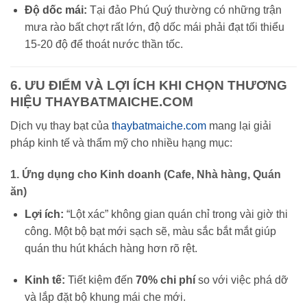
Độ dốc mái:
Tại đảo Phú Quý thường có những trận
mưa rào bất chợt rất lớn, độ dốc mái phải đạt tối thiểu
15-20 độ để thoát nước thần tốc.
6. ƯU ĐIỂM VÀ LỢI ÍCH KHI CHỌN THƯƠNG
HIỆU THAYBATMAICHE.COM
Dịch vụ thay bạt của
thaybatmaiche.com
mang lại giải
pháp kinh tế và thẩm mỹ cho nhiều hạng mục:
1. Ứng dụng cho Kinh doanh (Cafe, Nhà hàng, Quán
ăn)
Lợi ích:
“Lột xác” không gian quán chỉ trong vài giờ thi
công. Một bộ bạt mới sạch sẽ, màu sắc bắt mắt giúp
quán thu hút khách hàng hơn rõ rệt.
Kinh tế:
Tiết kiệm đến
70% chi phí
so với việc phá dỡ
và lắp đặt bộ khung mái che mới.