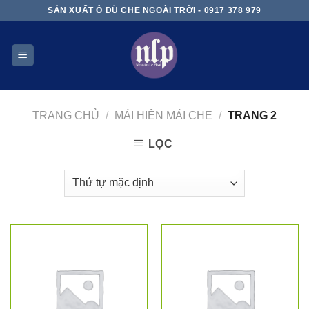
Skip
SẢN XUẤT Ô DÙ CHE NGOÀI TRỜI - 0917 378 979
to
content
TRANG CHỦ
/
MÁI HIÊN MÁI CHE
/
TRANG 2
LỌC