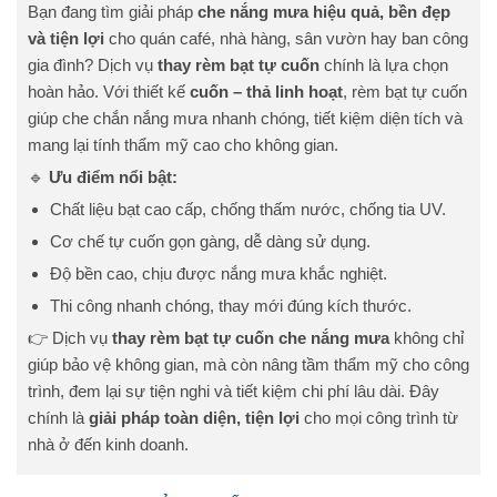
Bạn đang tìm giải pháp
che nắng mưa hiệu quả, bền đẹp
và tiện lợi
cho quán café, nhà hàng, sân vườn hay ban công
gia đình? Dịch vụ
thay rèm bạt tự cuốn
chính là lựa chọn
hoàn hảo. Với thiết kế
cuốn – thả linh hoạt
, rèm bạt tự cuốn
giúp che chắn nắng mưa nhanh chóng, tiết kiệm diện tích và
mang lại tính thẩm mỹ cao cho không gian.
🔹
Ưu điểm nổi bật:
Chất liệu bạt cao cấp, chống thấm nước, chống tia UV.
Cơ chế tự cuốn gọn gàng, dễ dàng sử dụng.
Độ bền cao, chịu được nắng mưa khắc nghiệt.
Thi công nhanh chóng, thay mới đúng kích thước.
👉 Dịch vụ
thay rèm bạt tự cuốn che nắng mưa
không chỉ
giúp bảo vệ không gian, mà còn nâng tầm thẩm mỹ cho công
trình, đem lại sự tiện nghi và tiết kiệm chi phí lâu dài. Đây
chính là
giải pháp toàn diện, tiện lợi
cho mọi công trình từ
nhà ở đến kinh doanh.