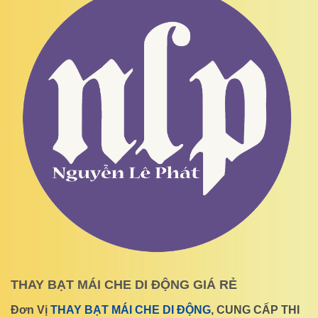
THAY BẠT MÁI CHE DI ĐỘNG GIÁ RẺ
Đơn Vị
THAY BẠT MÁI CHE DI ĐỘNG
, CUNG CẤP THI