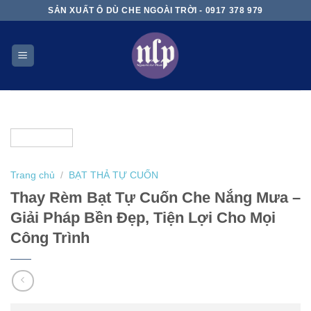
Skip
SẢN XUẤT Ô DÙ CHE NGOÀI TRỜI - 0917 378 979
to
content
Trang chủ
/
BẠT THẢ TỰ CUỐN
Thay Rèm Bạt Tự Cuốn Che Nắng Mưa –
Giải Pháp Bền Đẹp, Tiện Lợi Cho Mọi
Công Trình